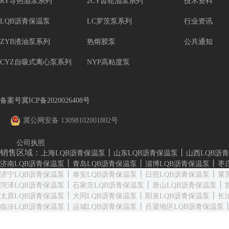
RY导热油泵系列
2CY齿轮油泵系列
技术资料
LQB沥青保温泵
LC罗茨泵系列
行业资讯
ZYB渣油泵系列
热熔胶泵
公共通知
CYZ自吸式离心泵系列
NYP高粘度泵
备案号冀ICP备2020026408号
冀公网安备 13098102001802号
公司执照
销售区域：
丨
丨
上海LQB沥青保温泵
山东LQB沥青保温泵
山西LQB沥
丨
丨
丨
济南LQB沥青保温泵
青岛LQB沥青保温泵
淄博LQB沥青保温泵
枣
丨
丨
丨
济宁LQB沥青保温泵
泰安LQB沥青保温泵
日照LQB沥青保温泵
莱
丨
丨
丨
菏泽LQB沥青保温泵
石家庄LQB沥青保温泵
唐山LQB沥青保温泵
丨
丨
丨
太原LQB沥青保温泵
大同LQB沥青保温泵
阳泉LQB沥青保温泵
长
丨
丨
临汾LQB沥青保温泵
运城LQB沥青保温泵
吕梁地区LQB沥青保温泵