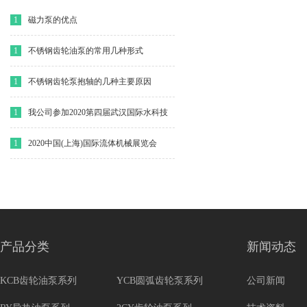
1
磁力泵的优点
1
不锈钢齿轮油泵的常用几种形式
1
不锈钢齿轮泵抱轴的几种主要原因
1
我公司参加2020第四届武汉国际水科技
博览会
1
2020中国(上海)国际流体机械展览会
产品分类
新闻动态
KCB齿轮油泵系列
YCB圆弧齿轮泵系列
公司新闻