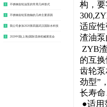
构，要
1
不锈钢齿轮油泵的常用几种形式
300,
1
不锈钢齿轮泵抱轴的几种主要原因
适应性
1
我公司参加2020第四届武汉国际水科技
渣油泵
博览会
1
2020中国(上海)国际流体机械展览会
ZYB
的互换
齿轮泵
劲型”
长寿命
●适用