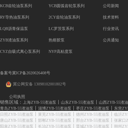
KCB齿轮油泵系列
YCB圆弧齿轮泵系列
公司新闻
RY导热油泵系列
2CY齿轮油泵系列
技术资料
LQB沥青保温泵
LC罗茨泵系列
行业资讯
ZYB渣油泵系列
热熔胶泵
公共通知
CYZ自吸式离心泵系列
NYP高粘度泵
备案号冀ICP备2020026408号
冀公网安备 13098102001802号
公司执照
销售区域：
丨
丨
上海ZYB-55渣油泵
山东ZYB-55渣油泵
山西ZYB-55渣
丨
丨
丨
青岛ZYB-55渣油泵
淄博ZYB-55渣油泵
枣庄ZYB-55渣油泵
东营ZY
丨
丨
丨
日照ZYB-55渣油泵
莱芜ZYB-55渣油泵
德州ZYB-55渣油泵
临沂ZY
丨
丨
丨
唐山ZYB-55渣油泵
邯郸ZYB-55渣油泵
邢台ZYB-55渣油泵
张家口Z
丨
丨
丨
阳泉ZYB-55渣油泵
长治ZYB-55渣油泵
晋城ZYB-55渣油泵
朔州ZY