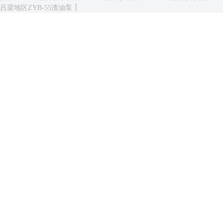
丨
吕梁地区ZYB-55渣油泵